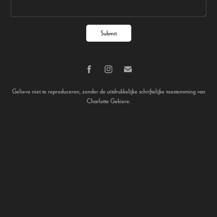
Submit
Gelieve niet te reproduceren, zonder de uitdrukkelijke schriftelijke toestemming van
Charlotte Gekiere.